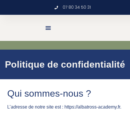
07 80 34 50 31
Cours & Ateliers
Formation Professionnelle
Retraite Linguistique & Bien-Être
Politique de confidentialité
Qui sommes-nous ?
L’adresse de notre site est : https://albatross-academy.fr.