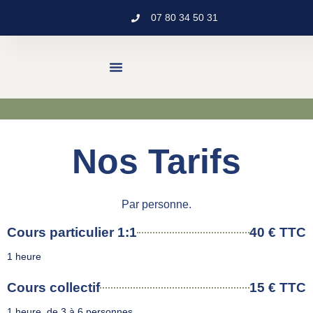
07 80 34 50 31
Cours & Ateliers
Formation Professionnelle
Retraite Linguistique & Bien-Être
Nos Tarifs
Par personne.
Cours particulier 1:1
40 € TTC
1 heure
Cours collectif
15 € TTC
1 heure, de 3 à 6 personnes